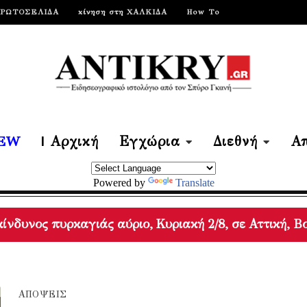
ΠΡΩΤΟΣΕΛΙΔΑ
κίνηση στη ΧΑΛΚΙΔΑ
How To
EW
| Αρχική
Εγχώρια
Διεθνή
Απ
Powered by
Translate
ίνδυνος πυρκαγιάς αύριο, Κυριακή 2/8, σε Αττική, Β
ος Παππάς: «23οι στην Ευρώπη σε απορρόφηση πόρων
για πρωτοβουλία 22 κρατών-μελών κατά Ισπανίας / 
ΑΠΟΨΕΙΣ