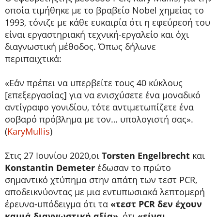
οποία τιμήθηκε με το βραβείο Nobel χημείας το
1993, τόνιζε με κάθε ευκαιρία ότι η εφεύρεσή του
είναι εργαστηριακή τεχνική-εργαλείο και όχι
διαγνωστική μέθοδος. Όπως δήλωνε
περιπαιχτικά:
«Εάν πρέπει να υπερβείτε τους 40 κύκλους
[επεξεργασίας] για να ενισχύσετε ένα μοναδικό
αντίγραφο γονιδίου, τότε αντιμετωπίζετε ένα
σοβαρό πρόβλημα με τον… υπολογιστή σας».
(
KaryMullis
)
Στις 27 Ιουνίου 2020,οι
Τorsten Engelbrecht
και
Konstantin Demeter
έδωσαν το πρώτο
σημαντικό χτύπημα στην απάτη των τεστ PCR,
αποδεικνύοντας με μια εντυπωσιακά λεπτομερή
έρευνα-υπόδειγμα ότι τα
«τεστ PCR δεν έχουν
καμιά διαγνωστική αξία»
, ότι
«είναι