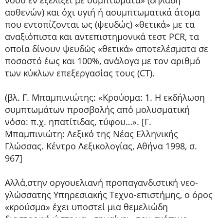
νόσο εν εξελίξει με συμπτώματα» (δηλαδή
ασθενών) και όχι υγιή ή ασυμπτωματικά άτομα
που εντοπίζονται ως (ψευδώς) «θετικά» με τα
αναξιόπιστα και αντεπιστημονικά τεστ PCR, τα
οποία δίνουν ψευδώς «θετικά» αποτελέσματα σε
ποσοστό έως και 100%, ανάλογα με τον αριθμό
των κύκλων επεξεργασίας τους (CT).
(βλ. Γ. Μπαμπινιώτης: «Κρούσμα: 1. Η εκδήλωση
συμπτωμάτων προσβολής από μολυσματική
νόσο: π.χ. ηπατίτιδας, τύφου…». [Γ.
Μπαμπινιώτη: Λεξικό της Νέας Ελληνικής
Γλώσσας. Κέντρο Λεξικολογίας, Αθήνα 1998, σ.
967]
Αλλά,στην οργουελιανή προπαγανδιστική νεο-
γλώσσατης Υπηρεσιακής Τεχνο-επιστήμης, ο όρος
«κρούσμα» έχει υποστεί μια θεμελιώδη