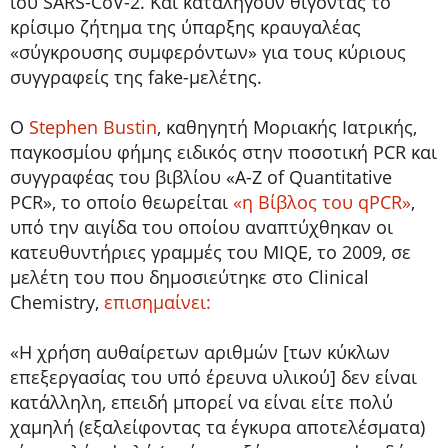
ιού SARS-CoV-2. Και καταλήγουν θίγοντας το
κρίσιμο ζήτημα της ύπαρξης κραυγαλέας
«σύγκρουσης συμφερόντων» για τους κύριους
συγγραφείς της fake-μελέτης.
Ο
Stephen Bustin
, καθηγητή Μοριακής Ιατρικής,
παγκοσμίου φήμης ειδικός στην ποσοτική PCR και
συγγραφέας του βιβλίου «A-Z of Quantitative
PCR», το οποίο θεωρείται
«η Βίβλος του qPCR»
,
υπό την αιγίδα του οποίου αναπτύχθηκαν οι
κατευθυντήριες γραμμές του MIQE, το 2009, σε
μελέτη του που δημοσιεύτηκε στο Clinical
Chemistry,
επισημαίνει:
«Η χρήση αυθαίρετων αριθμών [των κύκλων
επεξεργασίας του υπό έρευνα υλικού] δεν είναι
κατάλληλη, επειδή μπορεί να είναι είτε πολύ
χαμηλή (εξαλείφοντας τα έγκυρα αποτελέσματα)