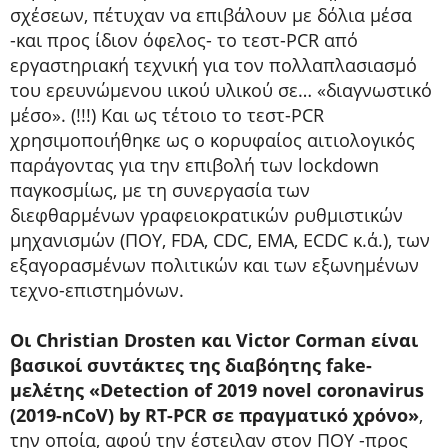
σχέσεων, πέτυχαν να επιβάλουν με δόλια μέσα
-και προς ίδιον όφελος- το τεστ-PCR από
εργαστηριακή τεχνική για τον πολλαπλασιασμό
του ερευνώμενου ιικού υλικού σε… «διαγνωστικό
μέσο». (!!!) Και ως τέτοιο το τεστ-PCR
χρησιμοποιήθηκε ως ο κορυφαίος αιτιολογικός
παράγοντας για την επιβολή των lockdown
παγκοσμίως, με τη συνεργασία των
διεφθαρμένων γραφειοκρατικών ρυθμιστικών
μηχανισμών (ΠΟΥ, FDA, CDC, EMA, ECDC κ.ά.), των
εξαγορασμένων πολιτικών και των εξωνημένων
τεχνο-επιστημόνων.
Οι Christian Drosten και Victor Corman είναι
βασικοί συντάκτες της διαβόητης fake-
μελέτης «Detection of 2019 novel coronavirus
(2019-nCoV) by RT-PCR σε πραγματικό χρόνο»
,
την οποία, αφού την έστειλαν στον ΠΟΥ -προς