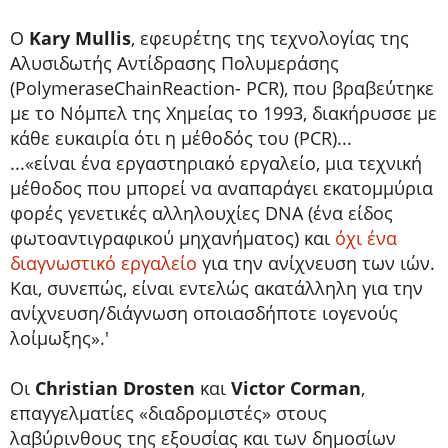
Ο
Kary Mullis
, εφευρέτης της τεχνολογίας της
Αλυσιδωτής Αντίδρασης Πολυμεράσης
(PolymeraseChainReaction- PCR), που βραβεύτηκε
με το Νόμπελ της Χημείας το 1993, διακήρυσσε με
κάθε ευκαιρία ότι η μέθοδός του (PCR)...
...«είναι ένα εργαστηριακό εργαλείο, μια τεχνική
μέθοδος που μπορεί να αναπαράγει εκατομμύρια
φορές γενετικές αλληλουχίες DNA (ένα είδος
φωτοαντιγραφικού μηχανήματος) και
όχι ένα
διαγνωστικό εργαλείο
για την ανίχνευση των ιών.
Και, συνεπώς, είναι εντελώς ακατάλληλη για την
ανίχνευση/διάγνωση οποιασδήποτε ιογενούς
λοίμωξης».'
Οι
Christian Drosten
και
Victor Corman
,
επαγγελματίες «διαδρομιστές» στους
λαβύρινθους της εξουσίας και των δημοσίων