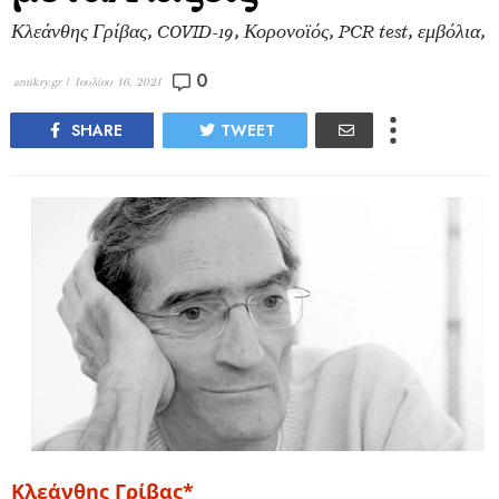
Κλεάνθης Γρίβας, COVID-19, Κορονοϊός, PCR test, εμβόλια,
0
antikry.gr |
Ιουλίου 16, 2021
SHARE
TWEET
Κλεάνθης Γρίβας*