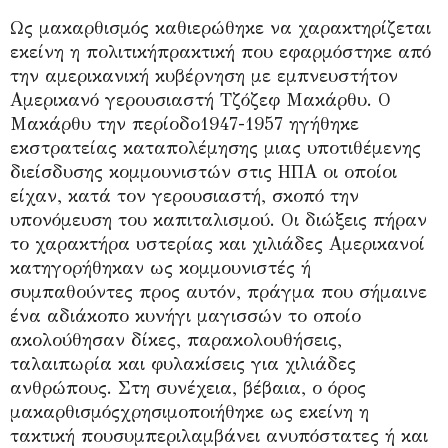
Ως μακαρθισμός καθιερώθηκε να χαρακτηρίζεται
εκείνη η πολιτικήπρακτική που εφαρμόστηκε από
την αμερικανική κυβέρνηση με εμπνευστήτον
Αμερικανό γερουσιαστή Τζόζεφ Μακάρθυ. Ο
Μακάρθυ την περίοδο1947-1957 ηγήθηκε
εκστρατείας καταπολέμησης μιας υποτιθέμενης
διείσδυσης κομμουνιστών στις ΗΠΑ οι οποίοι
είχαν, κατά τον γερουσιαστή, σκοπό την
υπονόμευση του καπιταλισμού. Οι διώξεις πήραν
το χαρακτήρα υστερίας και χιλιάδες Αμερικανοί
κατηγορήθηκαν ως κομμουνιστές ή
συμπαθούντες προς αυτόν, πράγμα που σήμαινε
ένα αδιάκοπο κυνήγι μαγισσών το οποίο
ακολούθησαν δίκες, παρακολουθήσεις,
ταλαιπωρία και φυλακίσεις για χιλιάδες
ανθρώπους. Στη συνέχεια, βέβαια, ο όρος
μακαρθισμόςχρησιμοποιήθηκε ως εκείνη η
τακτική πουσυμπεριλαμβάνει ανυπόστατες ή και