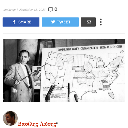
0
antikry.gr |
Νοεμβρίου 13, 2023
SHARE
TWEET
Βασίλης Λιόσης
*