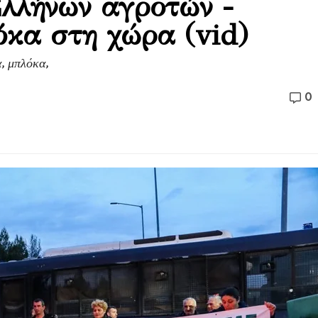
λλήνων αγροτών -
κα στη χώρα (vid)
α, μπλόκα,
0