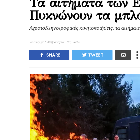
Τα αιτήματα των Ε
Πυκνώνουν τα μπλό
ΑγροτοΚτηνοτροφικές κινητοποιήσεις, τα αιτήματ
antikry.gr |
Φεβρουαρίου 08, 2024
SHARE
TWEET