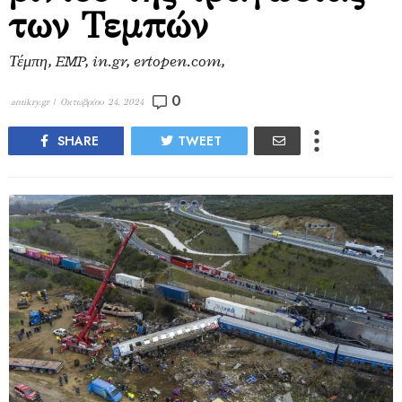
των Τεμπών
Τέμπη, EMP, in.gr, ertopen.com,
0
antikry.gr |
Οκτωβρίου 24, 2024
SHARE
TWEET