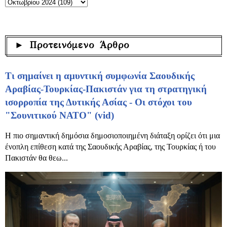
► Προτεινόμενο Άρθρο
Τι σημαίνει η αμυντική συμφωνία Σαουδικής
Αραβίας-Τουρκίας-Πακιστάν για τη στρατηγική
ισορροπία της Δυτικής Ασίας - Οι στόχοι του
"Σουνιτικού ΝΑΤΟ" (vid)
Η πιο σημαντική δημόσια δημοσιοποιημένη διάταξη ορίζει ότι μια
ένοπλη επίθεση κατά της Σαουδικής Αραβίας, της Τουρκίας ή του
Πακιστάν θα θεω...