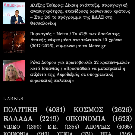
Αλέξης Τσίπρας: Δίκαιη ανάπτυξη, παραγωγική
ανασυγκρότηση, επανίδρυση κοινωνικού κράτους
– Στις 2/9 το πρόγραμμα της ΕΛΑΣ στη
Θεσσαλονίκη
Πυρκαγιές - Meteo / Το 42% των δασών της
Αττικής κάηκε μέσα στα τελευταία 10 χρόνια
(2017-2026), σύμφωνα με το Meteo.gr
Ρένα Δούρου για πρωτοβουλία 22 κρατών-μελών
κατά Ισπανίας / «Προσπάθεια να μετατραπεί η
ατζέντα της Ακροδεξιάς σε υποχρεωτική
ευρωπαϊκή πολιτική»
LABELS
ΠΟΛΙΤΙΚΗ
(4031)
ΚΟΣΜΟΣ
(2626)
ΕΛΛΑΔΑ
(2219)
ΟΙΚΟΝΟΜΙΑ
(1623)
VIDEO
(1390)
Ε.Ε.
(1354)
ΑΠΟΨΕΙΣ
(1035)
ΚΟΙΝΩΝΙΑ
(919)
ΥΓΕΙΑ
(374)
ΗΠΑ
(346)