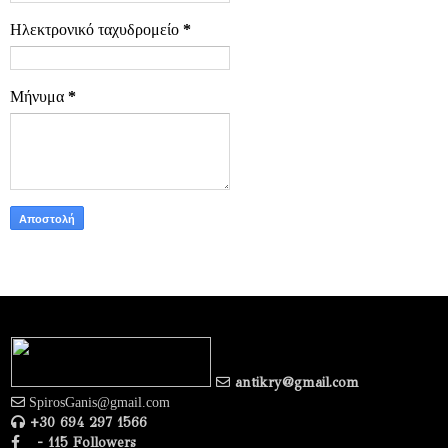
Ηλεκτρονικό ταχυδρομείο
*
Μήνυμα
*
antikry@gmail.com
SpirosGanis@gmail.com
+30 694 297 1566
- 115 Followers