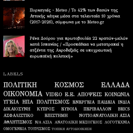
Πυρκαγιές - Meteo / Το 42% των δασών της
Αττικής κάηκε μέσα στα τελευταία 10 χρόνια
(2017-2026), σύμφωνα με το Meteo.gr
Ρένα Δούρου για πρωτοβουλία 22 κρατών-μελών
κατά Ισπανίας / «Προσπάθεια να μετατραπεί η
ατζέντα της Ακροδεξιάς σε υποχρεωτική
ευρωπαϊκή πολιτική»
LABELS
ΠΟΛΙΤΙΚΗ
ΚΟΣΜΟΣ
ΕΛΛΑΔΑ
ΟΙΚΟΝΟΜΙΑ
VIDEO
Ε.Ε.
ΑΠΟΨΕΙΣ
ΚΟΙΝΩΝΙΑ
ΥΓΕΙΑ
ΗΠΑ
ΠΟΛΙΤΙΣΜΟΣ
ΕΝΕΡΓΕΙΑ
ΠΑΙΔΕΙΑ
ΙΝΔΙΑ
ΔΙΚΑΙΟΣΥΝΗ
ΚΥΠΡΟΣ
ΕΥΒΟΙΑ
ΠΕΡΙΒΑΛΛΟΝ
BRICS
ΑΣΦΑΛΙΣΤΙΚΟ
ΕΠΙΣΤΗΜΗ
ΝΟΤΙΟΑΝΑΤΟΛΙΚΗ ΑΣΙΑ
ΑΘΛΗΤΙΣΜΟΣ
Ν/Α ΑΣΙΑ
ΑΝΑΤΟΛΙΚΗ ΜΕΣΟΓΕΙΟΣ
ΛΟΓΟΤΕΧΝΙΑ
ΟΜΟΓΕΝΕΙΑ
ΤΟΥΡΙΣΜΟΣ
ΤΟΠΙΚΗ ΑΥΤΟΔΙΟΙΚΗΣΗ