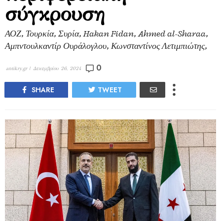
σύγκρουση
ΑΟΖ, Τουρκία, Συρία, Hakan Fidan, Ahmed al-Sharaa,
Αμπντουλκαντίρ Ουράλογλου, Κωνσταντίνος Λετιμπιώτης,
0
antikry.gr |
Δεκεμβρίου 26, 2024
SHARE
TWEET