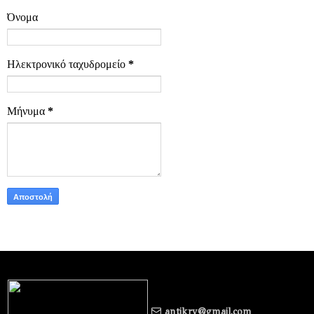
Όνομα
Ηλεκτρονικό ταχυδρομείο
*
Μήνυμα
*
antikry@gmail.com