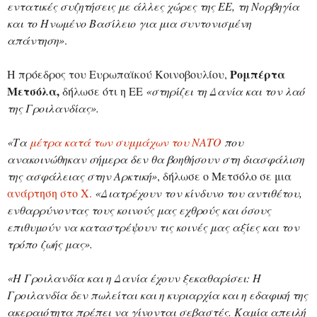
εντατικές συζητήσεις με άλλες χώρες της ΕΕ, τη Νορβηγία
και το Ηνωμένο Βασίλειο για μια συντονισμένη
απάντηση»
.
Ρομπέρτα
Η πρόεδρος του Ευρωπαϊκού Κοινοβουλίου,
Μετσόλα,
δήλωσε ότι η ΕΕ
«στηρίζει τη Δανία και τον λαό
της Γροιλανδίας».
«Τα
μέτρα κατά των συμμάχων του ΝΑΤΟ
που
ανακοινώθηκαν σήμερα δεν θα βοηθήσουν στη διασφάλιση
της ασφάλειας στην Αρκτική»
, δήλωσε ο Μετσόλο σε μια
ανάρτηση στο X.
«Διατρέχουν τον κίνδυνο του αντιθέτου,
ενθαρρύνοντας τους κοινούς μας εχθρούς και όσους
επιθυμούν να καταστρέψουν τις κοινές μας αξίες και τον
τρόπο ζωής μας».
«Η Γροιλανδία και η Δανία έχουν ξεκαθαρίσει: Η
Γροιλανδία δεν πωλείται και η κυριαρχία και η εδαφική της
ακεραιότητα πρέπει να γίνονται σεβαστές. Καμία απειλή