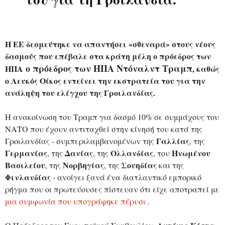
Η ΕΕ δεσμεύτηκε να απαντήσει «σθεναρά» στους νέους
δασμούς που επέβαλε στα κράτη μέλη ο πρόεδρος των
ο πρόεδρος των ΗΠΑ Ντόναλντ Τραμπ
ΗΠΑ
, καθώς
ο Λευκός Οίκος εντείνει την εκστρατεία του για την
ανάληψη του ελέγχου της Γροιλανδίας.
Η ανακοίνωση του Τραμπ για δασμό 10% σε συμμάχους του
ΝΑΤΟ που έχουν αντιταχθεί στην κίνησή του κατά της
Γαλλίας
Γροιλανδίας - συμπεριλαμβανομένων της
, της
Γερμανίας
Δανίας
Ολλανδίας
Ηνωμένου
, της
, της
, του
Βασιλείου
Νορβηγίας
Σουηδίας
, της
, της
και της
Φινλανδίας
- ανοίγει ξανά ένα διατλαντικό εμπορικό
ρήγμα που οι πρωτεύουσες πίστευαν ότι είχε αποτραπεί με
μια συμφωνία που υπογράφηκε πέρυσι
.