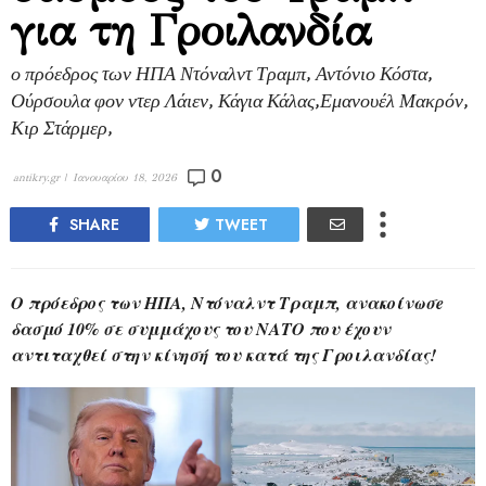
για τη Γροιλανδία
ο πρόεδρος των ΗΠΑ Ντόναλντ Τραμπ, Αντόνιο Κόστα,
Ούρσουλα φον ντερ Λάιεν, Κάγια Κάλας,Εμανουέλ Μακρόν,
Κιρ Στάρμερ,
0
antikry.gr |
Ιανουαρίου 18, 2026
SHARE
TWEET
O πρόεδρος των ΗΠΑ, Ντόναλντ Τραμπ, ανακοίνωσe
δασμό 10% σε συμμάχους του ΝΑΤΟ που έχουν
αντιταχθεί στην κίνησή του κατά της Γροιλανδίας!