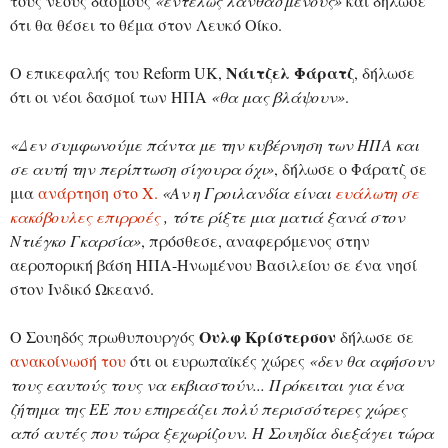
τους νέους δασμούς
«εντελώς λανθασμένους»
και δήλωσε
ότι θα θέσει το θέμα στον Λευκό Οίκο.
Νάιτζελ Φάρατζ
Ο επικεφαλής του Reform UK,
, δήλωσε
ότι οι νέοι δασμοί των ΗΠΑ
«θα μας βλάψουν»
.
«Δεν συμφωνούμε πάντα με την κυβέρνηση των ΗΠΑ και
σε αυτή την περίπτωση σίγουρα όχι»
, δήλωσε ο Φάρατζ σε
μια
ανάρτηση στο X.
«Αν η Γροιλανδία είναι
ευάλωτη σε
κακόβουλες επιρροές
, τότε ρίξτε μια ματιά ξανά στον
Ντιέγκο Γκαρσία»
, πρόσθεσε, αναφερόμενος στην
αεροπορική βάση ΗΠΑ-Ηνωμένου Βασιλείου σε ένα νησί
στον Ινδικό Ωκεανό.
Ουλφ Κρίστερσον
Ο Σουηδός πρωθυπουργός
δήλωσε σε
ανακοίνωσή του
ότι οι ευρωπαϊκές χώρες
«δεν θα αφήσουν
τους εαυτούς τους να εκβιαστούν... Πρόκειται για ένα
ζήτημα της ΕΕ που επηρεάζει πολύ περισσότερες χώρες
από αυτές που τώρα ξεχωρίζουν. Η Σουηδία διεξάγει τώρα