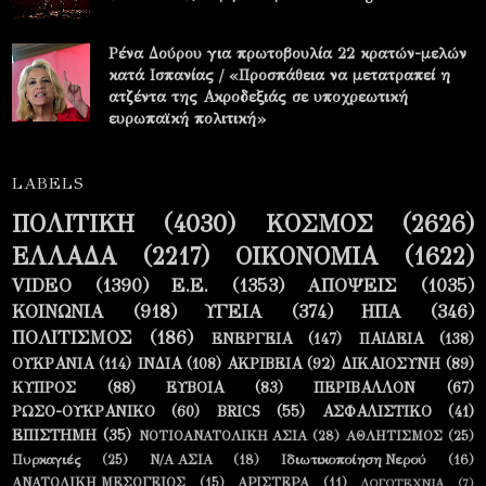
Ρένα Δούρου για πρωτοβουλία 22 κρατών-μελών
κατά Ισπανίας / «Προσπάθεια να μετατραπεί η
ατζέντα της Ακροδεξιάς σε υποχρεωτική
ευρωπαϊκή πολιτική»
LABELS
ΠΟΛΙΤΙΚΗ
(4030)
ΚΟΣΜΟΣ
(2626)
ΕΛΛΑΔΑ
(2217)
ΟΙΚΟΝΟΜΙΑ
(1622)
VIDEO
(1390)
Ε.Ε.
(1353)
ΑΠΟΨΕΙΣ
(1035)
ΚΟΙΝΩΝΙΑ
(918)
ΥΓΕΙΑ
(374)
ΗΠΑ
(346)
ΠΟΛΙΤΙΣΜΟΣ
(186)
ΕΝΕΡΓΕΙΑ
(147)
ΠΑΙΔΕΙΑ
(138)
ΟΥΚΡΑΝΙΑ
(114)
ΙΝΔΙΑ
(108)
ΑΚΡΙΒΕΙΑ
(92)
ΔΙΚΑΙΟΣΥΝΗ
(89)
ΚΥΠΡΟΣ
(88)
ΕΥΒΟΙΑ
(83)
ΠΕΡΙΒΑΛΛΟΝ
(67)
ΡΩΣΟ-ΟΥΚΡΑΝΙΚΟ
(60)
BRICS
(55)
ΑΣΦΑΛΙΣΤΙΚΟ
(41)
ΕΠΙΣΤΗΜΗ
(35)
ΝΟΤΙΟΑΝΑΤΟΛΙΚΗ ΑΣΙΑ
(28)
ΑΘΛΗΤΙΣΜΟΣ
(25)
Πυρκαγιές
(25)
Ν/Α ΑΣΙΑ
(18)
Ιδιωτικοποίηση Νερού
(16)
ΑΝΑΤΟΛΙΚΗ ΜΕΣΟΓΕΙΟΣ
(15)
ΑΡΙΣΤΕΡΑ
(11)
ΛΟΓΟΤΕΧΝΙΑ
(7)