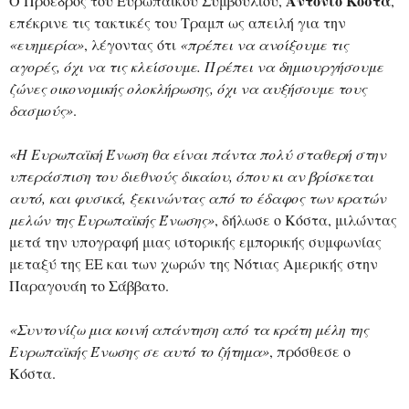
Αντόνιο Κόστα
Ο Πρόεδρος του Ευρωπαϊκού Συμβουλίου,
,
επέκρινε τις τακτικές του Τραμπ ως απειλή για την
«ευημερία»
, λέγοντας ότι
«πρέπει να ανοίξουμε τις
αγορές, όχι να τις κλείσουμε. Πρέπει να δημιουργήσουμε
ζώνες οικονομικής ολοκλήρωσης, όχι να αυξήσουμε τους
δασμούς»
.
«Η Ευρωπαϊκή Ένωση θα είναι πάντα πολύ σταθερή στην
υπεράσπιση του διεθνούς δικαίου, όπου κι αν βρίσκεται
αυτό, και φυσικά, ξεκινώντας από το έδαφος των κρατών
μελών της Ευρωπαϊκής Ένωσης»
, δήλωσε ο Κόστα, μιλώντας
μετά την υπογραφή μιας ιστορικής εμπορικής συμφωνίας
μεταξύ της ΕΕ και των χωρών της Νότιας Αμερικής στην
Παραγουάη το Σάββατο.
«Συντονίζω μια κοινή απάντηση από τα κράτη μέλη της
Ευρωπαϊκής Ένωσης σε αυτό το ζήτημα»
, πρόσθεσε ο
Κόστα.