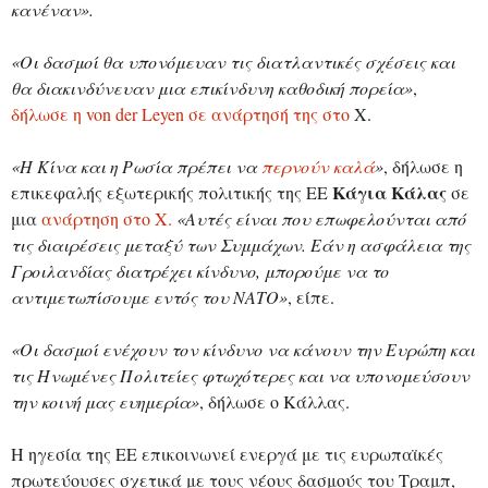
κανέναν».
«Οι δασμοί θα υπονόμευαν τις διατλαντικές σχέσεις και
θα διακινδύνευαν μια επικίνδυνη καθοδική πορεία»
,
δήλωσε η von der Leyen σε ανάρτησή της στο
X.
«Η Κίνα και η Ρωσία πρέπει να
περνούν καλά
»
, δήλωσε η
Κάγια Κάλας
επικεφαλής εξωτερικής πολιτικής της ΕΕ
σε
μια
ανάρτηση στο X.
«Αυτές είναι που επωφελούνται από
τις διαιρέσεις μεταξύ των Συμμάχων. Εάν η ασφάλεια της
Γροιλανδίας διατρέχει κίνδυνο, μπορούμε να το
αντιμετωπίσουμε εντός του ΝΑΤΟ»
, είπε.
«Οι δασμοί ενέχουν τον κίνδυνο να κάνουν την Ευρώπη και
τις Ηνωμένες Πολιτείες φτωχότερες και να υπονομεύσουν
την κοινή μας ευημερία»
, δήλωσε ο Κάλλας.
Η ηγεσία της ΕΕ επικοινωνεί ενεργά με τις ευρωπαϊκές
πρωτεύουσες σχετικά με τους νέους δασμούς του Τραμπ,