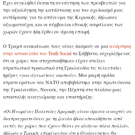
Έχει συγκληθεί έκτακτη συνάντηση των πρεσβευτών για
την αξιολόγηση της κατάστασης και τον σχεδιασμό μιας
αντίδρασης για το απόγευμα της Κυριακής, δήλωσαν
αξιωματούχοι, και οι σύμβουλοι εθνικής ασφάλειας των
χωρών έχουν ήδη έρθει σε άμεση επαφή.
Ο Τραμπ ανακοίνωσε τους νέους δασμούς σε μια
ανάρτηση
στην ιστοσελίδα του Truth Social
το Σάββατο, ισχυριζόμενος
ότι οι χώρες που στοχοποιήθηκαν είχαν στείλει
στρατιωτικό προσωπικό στη Γροιλανδία τις τελευταίες
ημέρες
«για άγνωστους σκοπούς»
. Μια μικρή ομάδα
στρατευμάτων του ΝΑΤΟ αποβιβάστηκε στην πρωτεύουσα
της Γροιλανδίας, Νουούκ, την Πέμπτη στο πλαίσιο μιας
αποστολής αναγνώρισης και υποστήριξης.
«Οι Ηνωμένες Πολιτείες Αμερικής είναι άμεσα ανοιχτές σε
διαπραγματεύσεις με τη Δανία ή/και οποιαδήποτε από
αυτές τις χώρες που έχουν θέσει σε κίνδυνο τόσα πολλά»,
δήλωσε ο Τραμπ, επιμένοντας ότι η Ουάσινγκτον θα