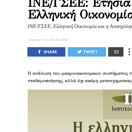
ΙΝΕ/ΓΣΕΕ: Ετήσια
Ελληνική Οικονομί
ΙΝΕ/ΓΣΕΕ, Ελληνική Οικονομία και η Απασχόλησ
antikry.gr |
Ιουνίου 26, 2026
SHARE
TWEET
Η ανάλυση του μακροοικονομικού συστήματος της
σταθεροποίησης, αλλά όχι ακόμη μετασχηματισμού