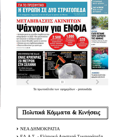
Τα
πρωτοσέλιδα
των
εφημερίδων
-
protoselida
Πολιτικά Κόμματα & Κινήσεις
ΝΕΑ ΔΗΜΟΚΡΑΤΙΑ
ΕΛ.Α.Σ. - Ελληνική Αριστερή Συμπαράταξη