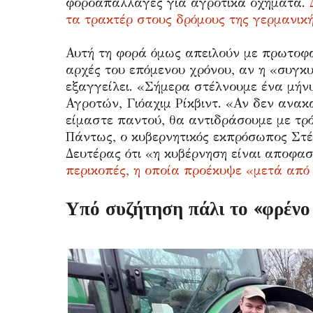
φοροαπαλλαγές για αγροτικά οχήματα.
τα τρακτέρ στους δρόμους της γερμανικ
Αυτή τη φορά όμως απειλούν με πρωτοφ
αρχές του επόμενου χρόνου, αν η «συγκυ
εξαγγείλει. «Σήμερα στέλνουμε ένα μήν
Αγροτών, Γιόαχιμ Ρίκβιντ. «Αν δεν ανακ
είμαστε παντού, θα αντιδράσουμε με τρ
Πάντως, ο κυβερνητικός εκπρόσωπος Στέ
Δευτέρας ότι «η κυβέρνηση είναι αποφα
περικοπές, η οποία προέκυψε «μετά από 
Υπό συζήτηση πάλι το «φρένο 