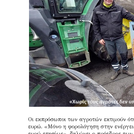
Οι εκπρόσωποι των αγροτών εκτιμούν ότι
ευρώ. «Μόνο η φορολόγηση στην ενέργεια
ευρώ ετησίως», δηλώνει ο πρόεδρος τω