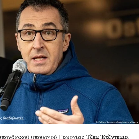
οσπονδιακού υπουργού Γεωργίας
Τζεμ Έτζντεμιρ
,