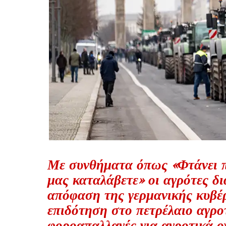
Με συνθήματα όπως «Φτάνει πι
μας καταλάβετε» οι αγρότες δ
απόφαση της γερμανικής κυβέ
επιδότηση στο πετρέλαιο αγρο
φοροαπαλλαγές για αγροτικά ο