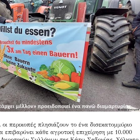
 οι περικοπές πλησιάζουν το ένα δισεκατομμύριο
 επιβαρύνει κάθε αγροτική επιχείρηση με 10.000
ν Αγροτικών Συλλόγων της Κάτω Σαξονίας, Χόλγκερ