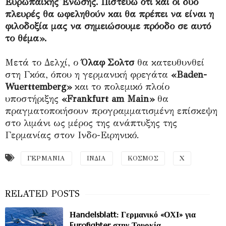
Ευρωπαϊκής Ένωσης. Πιστεύω ότι και οι δύο
πλευρές θα ωφεληθούν και θα πρέπει να είναι η
φιλοδοξία μας να σημειώσουμε πρόοδο σε αυτό
το θέμα».
Μετά το Δελχί, ο
Όλαφ Σολτσ
θα κατευθυνθεί
στη Γκόα, όπου η γερμανική φρεγάτα
«Baden-
Wuerttemberg»
και το πολεμικό πλοίο
υποστήριξης
«Frankfurt am Main»
θα
πραγματοποιήσουν προγραμματισμένη επίσκεψη
στο λιμάνι ως μέρος της ανάπτυξης της
Γερμανίας στον Ινδο-Ειρηνικό.
ΓΕΡΜΑΝΙΑ
ΙΝΔΙΑ
ΚΟΣΜΟΣ
Χ
Ηandelsblatt: Γερμανικό «ΟΧΙ» για
Eurofighter στην Τουρκία