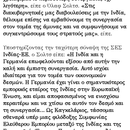
λιγότερη»
, είπε ο Όλαφ Σολτσ.
«Στις
διακυβερνητικές μας διαβουλεύσεις με την Ινδία,
θέλουμε επίσης να εμβαθύνουμε τη συνεργασία
στον τομέα της άμυνας και να συμφωνήσουμε να
συγκεντρώσουμε τους στρατούς μας»
, είπε.
Υποστηρίζοντας την ταχύτερη σύναψη της ΣΕΣ
Ινδίας-ΕΕ
, ο Σολτσ είπε:
«Η Ινδία και η
Γερμανία επωφελούνται εξίσου από αυτήν την
καλή και έμπιστη συνεργασία. Αυτό ισχύει
ιδιαίτερα για τον τομέα των οικονομικών
δεσμών. Η Γερμανία έχει γίνει ο σημαντικότερος
εμπορικός εταίρος της Ινδίας στην Ευρωπαϊκή
Ένωση, και είμαι αποφασισμένος να ενισχύσω
περαιτέρω και να χτίσω σε αυτόν τον δεσμό και
τη συνεργασία… Ως Καγκελάριος, τάσσομαι
σθεναρά υπέρ μιας φιλόδοξης Συμφωνίας
Ελεύθερου Εμπορίου μεταξύ της Ινδίας και της