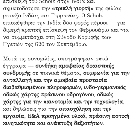
επίσκεψη του Scholz στην Ινδία και
σηματοδότησε την
«τριπλή γιορτή»
της φιλίας
μεταξύ Ινδίας και Γερμανίας. Ο Scholz
επισκέφθηκε την Ινδία δύο φορές πέρυσι — για
διμερή κρατική επίσκεψη τον Φεβρουάριο και για
να συμμετάσχει στη Σύνοδο Κορυφής των
Ηγετών της G20 τον Σεπτέμβριο.
Μετά τις συνομιλίες, υπογράφηκαν οκτώ
έγγραφα —
συνθήκη αμοιβαίας δικαστικής
συνδρομής
σε ποινικά θέματα,
συμφωνία για την
ανταλλαγή και την αμοιβαία προστασία
διαβαθμισμένων πληροφοριών,
ινδο-γερμανικός
οδικός χάρτης πράσινου υδρογόνου
,
οδικός
χάρτης για την καινοτομία και την τεχνολογία
,
και δηλώσεις για την
απασχόληση και την
εργασία
,
Ε&Α προηγμένα υλικά
,
πράσινη αστική
κινητικότητα και ανάπτυξη δεξιοτήτων
.