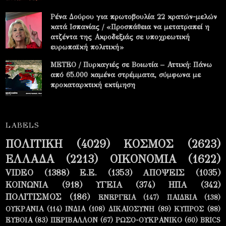
Ρένα Δούρου για πρωτοβουλία 22 κρατών-μελών
κατά Ισπανίας / «Προσπάθεια να μετατραπεί η
ατζέντα της Ακροδεξιάς σε υποχρεωτική
ευρωπαϊκή πολιτική»
METEO / Πυρκαγιές σε Βοιωτία – Αττική: Πάνω
από 65.000 καμένα στρέμματα, σύμφωνα με
προκαταρκτική εκτίμηση
LABELS
ΠΟΛΙΤΙΚΗ
(4029)
ΚΟΣΜΟΣ
(2623)
ΕΛΛΑΔΑ
(2213)
ΟΙΚΟΝΟΜΙΑ
(1622)
VIDEO
(1388)
Ε.Ε.
(1353)
ΑΠΟΨΕΙΣ
(1035)
ΚΟΙΝΩΝΙΑ
(918)
ΥΓΕΙΑ
(374)
ΗΠΑ
(342)
ΠΟΛΙΤΙΣΜΟΣ
(186)
ΕΝΕΡΓΕΙΑ
(147)
ΠΑΙΔΕΙΑ
(138)
ΟΥΚΡΑΝΙΑ
(114)
ΙΝΔΙΑ
(108)
ΔΙΚΑΙΟΣΥΝΗ
(89)
ΚΥΠΡΟΣ
(88)
ΕΥΒΟΙΑ
(83)
ΠΕΡΙΒΑΛΛΟΝ
(67)
ΡΩΣΟ-ΟΥΚΡΑΝΙΚΟ
(60)
BRICS