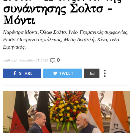
συνάντησης Σολτσ -
Μόντι
Ναρέντρα Μόντι, Όλαφ Σολτσ, Ινδο-Γερμανικές συμφωνίες,
Ρωσο-Ουκρανικός πόλεμος, Μέση Ανατολή, Κίνα, Ινδο-
Ειρηνικός,
0
antikry.gr |
Οκτωβρίου 27, 2024
SHARE
TWEET