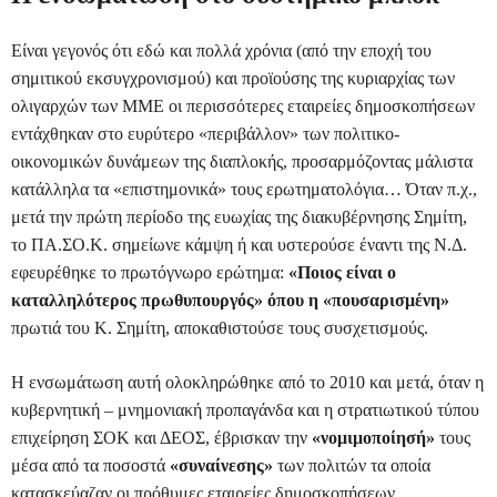
Είναι γεγονός ότι εδώ και πολλά χρόνια (από την εποχή του
σημιτικού εκσυγχρονισμού) και προϊούσης της κυριαρχίας των
ολιγαρχών των ΜΜΕ οι περισσότερες εταιρείες δημοσκοπήσεων
εντάχθηκαν στο ευρύτερο «περιβάλλον» των πολιτικο-
οικονομικών δυνάμεων της διαπλοκής, προσαρμόζοντας μάλιστα
κατάλληλα τα «επιστημονικά» τους ερωτηματολόγια… Όταν π.χ.,
μετά την πρώτη περίοδο της ευωχίας της διακυβέρνησης Σημίτη,
το ΠΑ.ΣΟ.Κ. σημείωνε κάμψη ή και υστερούσε έναντι της Ν.Δ.
εφευρέθηκε το πρωτόγνωρο ερώτημα:
«Ποιος είναι ο
καταλληλότερος πρωθυπουργός» όπου η «πουσαρισμένη»
πρωτιά του Κ. Σημίτη, αποκαθιστούσε τους συσχετισμούς.
Η ενσωμάτωση αυτή ολοκληρώθηκε από το 2010 και μετά, όταν η
κυβερνητική – μνημονιακή προπαγάνδα και η στρατιωτικού τύπου
επιχείρηση ΣΟΚ και ΔΕΟΣ, έβρισκαν την
«νομιμοποίησή»
τους
μέσα από τα ποσοστά
«συναίνεσης»
των πολιτών τα οποία
κατασκεύαζαν οι πρόθυμες εταιρείες δημοσκοπήσεων…