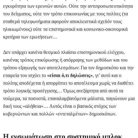
εγκυρότητα των ερευνών αυτών. Ούτε την αντιπροσωπευτικότητα
του δείγματος, ούτε τον τρόπο επικοινωνίας με τους πολίτες (τα
σταθερά τηλεφωνήματα αφορούν αποκλειστικά σχεδόν τους
ηλικιωμένους) ούτε τα επιστημονικά και κοινωνικο-οικονομικά
κριτήρια των ερωτήσεων…
Δεν υπάρχει κανένα θεσμικό πλαίσιο επιστημονικού ελέγχου,
κανένας τρόπος επικύρωσης ή απόρριψης των μεθόδων και του
τρόπου εξαγωγής των αποτελεσμάτων: Για τον δημοσκόπο και την
εταιρεία του ισχύει το
«είσαι ό,τι δηλώσεις»
, γι’ αυτό και ο
πολίτης αποδέχεται ή απορρίπτει το αποτέλεσμα χωρίς να διαθέτει
τρόπο λογικής προσέγγισης… Όμως ανεξάρτητα από αυτά τα
νούμερα, τα ποσοστά, επαναλαμβανόμενα μάλιστα, παγιώνουν μια
δική τους «αλήθεια»… Αυτός είναι ο βασικός στόχος των
κυβερνώντων και πολλών «εντεταλμένων» δημοσκόπων.
Η ενσωμάτωση στο συστημικό μπλοκ