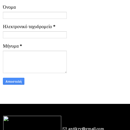
Όνομα
Ηλεκτρονικό ταχυδρομείο
*
Μήνυμα
*
antikry@gmail.com