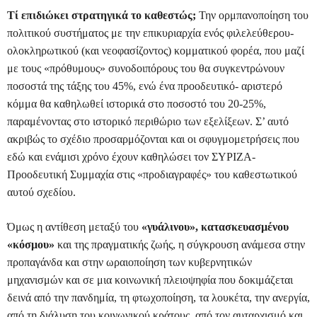
Τί επιδιώκει στρατηγικά το καθεστώς;
Την ορμπανοποίηση του
πολιτικού συστήματος με την επικυριαρχία ενός φιλελεύθερου-
ολοκληρωτικού (και νεοφασίζοντος) κομματικού φορέα, που μαζί
με τους «πρόθυμους» συνοδοιπόρους του θα συγκεντρώνουν
ποσοστά της τάξης του 45%, ενώ ένα προοδευτικό- αριστερό
κόμμα θα καθηλωθεί ιστορικά στο ποσοστό του 20-25%,
παραμένοντας στο ιστορικό περιθώριο των εξελίξεων. Σ’ αυτό
ακριβώς το σχέδιο προσαρμόζονται και οι σφυγμομετρήσεις που
εδώ και ενάμισι χρόνο έχουν καθηλώσει τον ΣΥΡΙΖΑ-
Προοδευτική Συμμαχία στις «προδιαγραφές» του καθεστωτικού
αυτού σχεδίου.
Όμως η αντίθεση μεταξύ του
«γυάλινου», κατασκευασμένου
«κόσμου»
και της πραγματικής ζωής, η σύγκρουση ανάμεσα στην
προπαγάνδα και στην ωραιοποίηση των κυβερνητικών
μηχανισμών και σε μια κοινωνική πλειοψηφία που δοκιμάζεται
δεινά από την πανδημία, τη φτωχοποίηση, τα λουκέτα, την ανεργία,
από τη διάλυση του κοινωνικού κράτους, από τον αυταρχισμό και