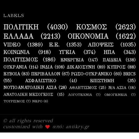
LABELS
ΠΟΛΙΤΙΚΗ
(4030)
ΚΟΣΜΟΣ
(2623)
ΕΛΛΑΔΑ
(2213)
ΟΙΚΟΝΟΜΙΑ
(1622)
VIDEO
(1389)
Ε.Ε.
(1353)
ΑΠΟΨΕΙΣ
(1035)
ΚΟΙΝΩΝΙΑ
(918)
ΥΓΕΙΑ
(374)
ΗΠΑ
(343)
ΠΟΛΙΤΙΣΜΟΣ
(186)
ΕΝΕΡΓΕΙΑ
(147)
ΠΑΙΔΕΙΑ
(138)
ΟΥΚΡΑΝΙΑ
(114)
ΙΝΔΙΑ
(108)
ΔΙΚΑΙΟΣΥΝΗ
(89)
ΚΥΠΡΟΣ
(88)
ΕΥΒΟΙΑ
(83)
ΠΕΡΙΒΑΛΛΟΝ
(67)
ΡΩΣΟ-ΟΥΚΡΑΝΙΚΟ
(60)
BRICS
(55)
ΑΣΦΑΛΙΣΤΙΚΟ
(41)
ΕΠΙΣΤΗΜΗ
(35)
ΝΟΤΙΟΑΝΑΤΟΛΙΚΗ ΑΣΙΑ
(28)
ΑΘΛΗΤΙΣΜΟΣ
(25)
Ν/Α ΑΣΙΑ
(18)
ΑΝΑΤΟΛΙΚΗ ΜΕΣΟΓΕΙΟΣ
(15)
ΛΟΓΟΤΕΧΝΙΑ
(7)
ΟΜΟΓΕΝΕΙΑ
(7)
ΤΟΥΡΙΣΜΟΣ
(7)
ΝΕΡΟ
(6)
© all rights reserved
customized with
από: antikry.gr