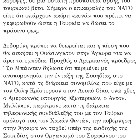
κορυφής, σε μια ύστατη προσπάθεια άρσης του
τουρκικού βέτο. Σήμερα ο επικεφαλής του ΝΑΤΟ
είπε ότι υπάρχουν ακόμη «κενά» που πρέπει να
γεφυρωθούν ώστε η Τουρκία να δώσει το
πράσινο φως.
Δεδομένη πρέπει να θεωρείται και η πίεση που
θα ασκήσει η Ουάσινγκτον στην Άγκυρα για να
άρει τα εμπόδια. Προχθές ο Αμερικανός πρόεδρος
Τζο Μπάιντεν δήλωσε ότι περιμένει με
ανυπομονησία την ένταξη της Σουηδίας στο
ΝΑΤΟ, κατά τη διάρκεια συνομιλίας που είχε με
τον Ουλφ Κρίστερσον στον Λευκό Οίκο, ενώ χθες
ο Αμερικανός υπουργός Εξωτερικών, ο Άντονι
Μπλίνκεν, παρότρυνε κατά τη διάρκεια
τηλεφωνικής συνδιάλεξής του με τον Τούρκο
ομόλογό του, τον Χακάν Φιντάν, την κυβέρνηση
στην Άγκυρα να ταχθεί υπέρ της εισδοχής της
Σουηδίας στον Οργανισμό του Συμφώνου του