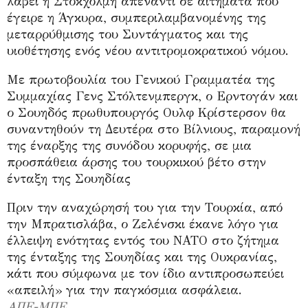
λάβει η Στοκχόλμη απέναντι σε αιτήματα που
έγειρε η Άγκυρα, συμπεριλαμβανομένης της
μεταρρύθμισης του Συντάγματος και της
υιοθέτησης ενός νέου αντιτρομοκρατικού νόμου.
Με πρωτοβουλία του Γενικού Γραμματέα της
Συμμαχίας Γενς Στόλτενμπεργκ, ο Ερντογάν και
ο Σουηδός πρωθυπουργός Ουλφ Κρίστερσον θα
συναντηθούν τη Δευτέρα στο Βίλνιους, παραμονή
της έναρξης της συνόδου κορυφής, σε μια
προσπάθεια άρσης του τουρκικού βέτο στην
ένταξη της Σουηδίας
Πριν την αναχώρησή του για την Τουρκία, από
την Μπρατισλάβα, ο Ζελένσκι έκανε λόγο για
έλλειψη ενότητας εντός του ΝΑΤΟ στο ζήτημα
της ένταξης της Σουηδίας και της Ουκρανίας,
κάτι που σύμφωνα με τον ίδιο αντιπροσωπεύει
«απειλή» για την παγκόσμια ασφάλεια.
ΑΠΕ-ΜΠΕ