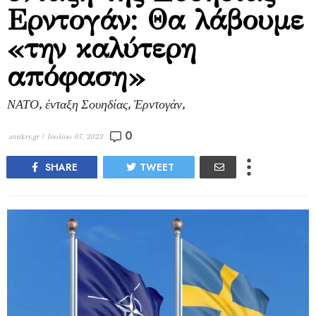
Ερντογάν: Θα λάβουμε
«την καλύτερη
απόφαση»
ΝΑΤΟ, ένταξη Σουηδίας, Έρντογάν,
0
antikry.gr |
Ιουλίου 07, 2023
SHARE
TWEET