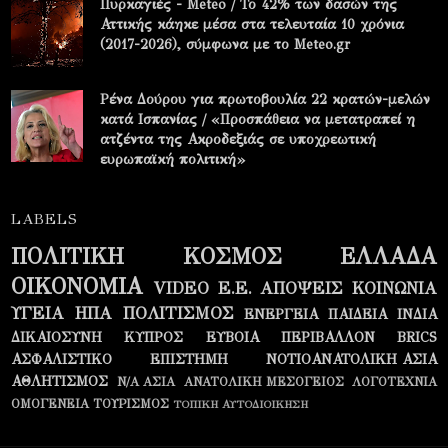
Πυρκαγιές - Meteo / Το 42% των δασών της
Αττικής κάηκε μέσα στα τελευταία 10 χρόνια
(2017-2026), σύμφωνα με το Meteo.gr
Ρένα Δούρου για πρωτοβουλία 22 κρατών-μελών
κατά Ισπανίας / «Προσπάθεια να μετατραπεί η
ατζέντα της Ακροδεξιάς σε υποχρεωτική
ευρωπαϊκή πολιτική»
LABELS
ΠΟΛΙΤΙΚΗ
ΚΟΣΜΟΣ
ΕΛΛΑΔΑ
ΟΙΚΟΝΟΜΙΑ
VIDEO
Ε.Ε.
ΑΠΟΨΕΙΣ
ΚΟΙΝΩΝΙΑ
ΥΓΕΙΑ
ΗΠΑ
ΠΟΛΙΤΙΣΜΟΣ
ΕΝΕΡΓΕΙΑ
ΠΑΙΔΕΙΑ
ΙΝΔΙΑ
ΔΙΚΑΙΟΣΥΝΗ
ΚΥΠΡΟΣ
ΕΥΒΟΙΑ
ΠΕΡΙΒΑΛΛΟΝ
BRICS
ΑΣΦΑΛΙΣΤΙΚΟ
ΕΠΙΣΤΗΜΗ
ΝΟΤΙΟΑΝΑΤΟΛΙΚΗ ΑΣΙΑ
ΑΘΛΗΤΙΣΜΟΣ
Ν/Α ΑΣΙΑ
ΑΝΑΤΟΛΙΚΗ ΜΕΣΟΓΕΙΟΣ
ΛΟΓΟΤΕΧΝΙΑ
ΟΜΟΓΕΝΕΙΑ
ΤΟΥΡΙΣΜΟΣ
ΤΟΠΙΚΗ ΑΥΤΟΔΙΟΙΚΗΣΗ