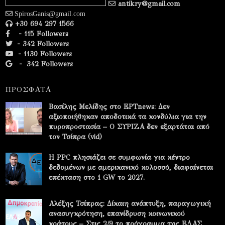
antikry@gmail.com
SpirosGanis@gmail.com
+30 694 297 1566
- 115 Followers
- 342 Followers
- 1130 Followers
-
342 Followers
ΠΡΟΣΦΑΤΑ
Βασίλης Μελίδης στο ΕΡΤnews: Δεν
αξιοποιήθηκαν αποδοτικά τα κονδύλια για την
πυροπροστασία – Ο ΣΥΡΙΖΑ δεν εξαρτάται από
τον Τσίπρα (vid)
Η PPC πλησιάζει σε συμφωνία για κέντρο
δεδομένων με αμερικανικό κολοσσό, διαφαίνεται
επέκταση στο 1 GW το 2027.
Αλέξης Τσίπρας: Δίκαιη ανάπτυξη, παραγωγική
ανασυγκρότηση, επανίδρυση κοινωνικού
κράτους – Στις 2/9 το πρόγραμμα της ΕΛΑΣ