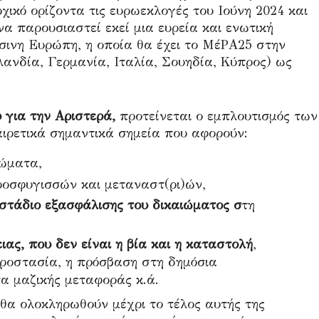
ικό ορίζοντα τις ευρωεκλογές του Ιούνη 2024 και
α παρουσιαστεί εκεί μια ευρεία και ενωτική
σινη Ευρώπη, η οποία θα έχει το ΜέΡΑ25 στην
λανδία, Γερμανία, Ιταλία, Σουηδία, Κύπρος) ως
υ για την Αριστερά,
προτείνεται ο εμπλουτισμός των
ιρετικά σημαντικά σημεία που αφορούν:
ώματα,
ροσφυγισσών και μεταναστ(ρι)ών,
στάδιο εξασφάλισης του δικαιώματος σ
τη
ιας, που δεν είναι η βία και η καταστολή
,
προστασία, η πρόσβαση στη δημόσια
α μαζικής μεταφοράς κ.ά.
θα ολοκληρωθούν μέχρι το τέλος αυτής της