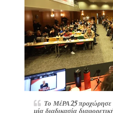
Το ΜέΡΑ25 προχώρησε στο
μία διαδικασία διαφορετικ