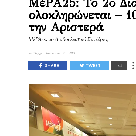
ΜέΡΑ25: Το 2ο Δια
ολοκληρώνεται – 1
την Αριστερά
ΜέΡΑ25, 2ο Διαβουλευτικό Συνέδριο,
antikry.gr |
Ιανουαρίου 28, 2024
SHARE
TWEET