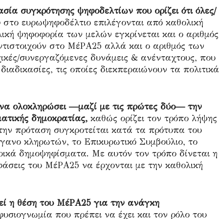
ασία συγκρότησης ψηφοδελτίων που ορίζει ότι όλες/
5
στο ευρωψηφοδέλτιο επιλέγονται από καθολική
κή ψηφοφορία των μελών εγκρίνεται και ο αριθμός
τιστοιχούν στο ΜέΡΑ25 αλλά και ο αριθμός των
ικές/συνεργαζόμενες δυνάμεις & ανένταχτους, που
ιαδικασίες, τις οποίες διεκπεραιώνουν τα πολιτικά
 να ολοκληρώσει —μαζί με τις πρώτες δύο— την
ατικής δημοκρατίας,
καθώς ορίζει τον τρόπο λήψης
ην πρόταση συγκροτείται κατά τα πρότυπα του
ργανο κληρωτών, το Επικυρωτικό Συμβούλιο, το
ρικά δημοψηφίσματα. Με αυτόν τον τρόπο δίνεται η
φάσεις του ΜέΡΑ25 να έρχονται με την καθολική
εί η θέση του ΜέΡΑ25 για την ανάγκη
φυσιογνωμία που πρέπει να έχει και τον ρόλο του