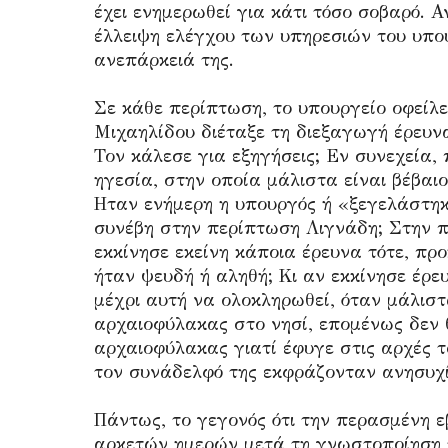
έχει ενημερωθεί για κάτι τόσο σοβαρό. 
έλλειψη ελέγχου των υπηρεσιών του υπου
ανεπάρκειά της.
Σε κάθε περίπτωση, το υπουργείο οφείλε
Μιχαηλίδου διέταξε τη διεξαγωγή έρευν
Τον κάλεσε για εξηγήσεις; Εν συνεχεία,
ηγεσία, στην οποία μάλιστα είναι βέβαιο
Ηταν ενήμερη η υπουργός ή «ξεγελάστηκ
συνέβη στην περίπτωση Λιγνάδη; Στην 
εκκίνησε εκείνη κάποια έρευνα τότε, π
ήταν ψευδή ή αληθή; Κι αν εκκίνησε έρε
μέχρι αυτή να ολοκληρωθεί, όταν μάλιστ
αρχαιοφύλακας στο νησί, επομένως δεν θ
αρχαιοφύλακας γιατί έφυγε στις αρχές τ
τον συνάδελφό της εκφράζονταν ανησυχί
Πάντως, το γεγονός ότι την περασμένη 
αρκετών ημερών μετά τη γνωστοποίηση τ