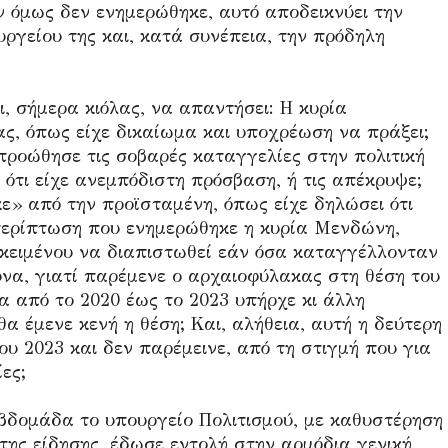
Αν όμως δεν ενημερώθηκε, αυτό αποδεικνύει την
ργείου της και, κατά συνέπεια, την πρόδηλη
ι, σήμερα κιόλας, να απαντήσει: Η κυρία
ας, όπως είχε δικαίωμα και υποχρέωση να πράξει;
 προώθησε τις σοβαρές καταγγελίες στην πολιτική
 ότι είχε ανεμπόδιστη πρόσβαση, ή τις απέκρυψε;
ε» από την προϊσταμένη, όπως είχε δηλώσει ότι
περίπτωση που ενημερώθηκε η κυρία Μενδώνη,
ροκειμένου να διαπιστωθεί εάν όσα καταγγέλλονταν
υνα, γιατί παρέμενε ο αρχαιοφύλακας στη θέση του
α από το 2020 έως το 2023 υπήρχε κι άλλη
α έμενε κενή η θέση; Και, αλήθεια, αυτή η δεύτερη
ου 2023 και δεν παρέμεινε, από τη στιγμή που για
ες;
εβδομάδα το υπουργείο Πολιτισμού, με καθυστέρηση
ης είδησης, έδωσε εντολή στην αρμόδια γενική