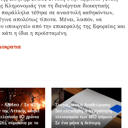
ς Κληρονομιάς για τη διενέργεια διοικητικής
ς παράλληλα τέθηκε σε αναστολή καθηκόντων,
έγινε απολύτως τίποτα. Μένει, λοιπόν, να
το υπουργείο από την επικεφαλής της Εφορείας και
κάτι η ίδια η προϊσταμένη.
μοκρατια
 - Meteo / Το 42%
Συνταγματική Αναθεώρηση:
 της Αττικής κάηκε
Δεν επετεύχθη η απαραίτητη
τελευταία 10 χρόνια
πλειοψηφία των 180 ψήφων -
6), σύμφωνα με το
Σε ένα μήνα η δεύτερη