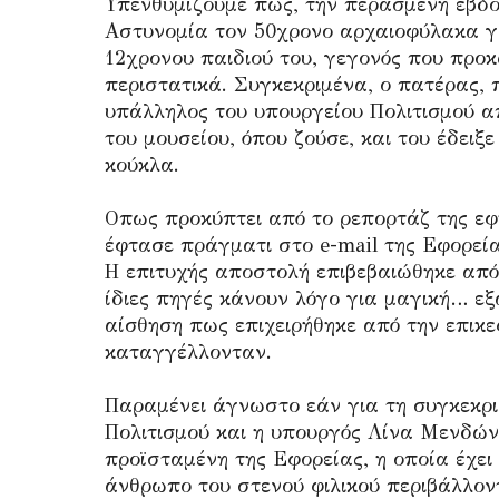
Υπενθυμίζουμε πως, την περασμένη εβδ
Αστυνομία τον 50χρονο αρχαιοφύλακα γι
12χρονου παιδιού του, γεγονός που προ
περιστατικά. Συγκεκριμένα, ο πατέρας, 
υπάλληλος του υπουργείου Πολιτισμού α
του μουσείου, όπου ζούσε, και του έδειξ
κούκλα.
Οπως προκύπτει από το ρεπορτάζ της εφ
έφτασε πράγματι στο e-mail της Εφορεία
Η επιτυχής αποστολή επιβεβαιώθηκε από 
ίδιες πηγές κάνουν λόγο για μαγική… εξα
αίσθηση πως επιχειρήθηκε από την επι
καταγγέλλονταν.
Παραμένει άγνωστο εάν για τη συγκεκρ
Πολιτισμού και η υπουργός Λίνα Μενδών
προϊσταμένη της Εφορείας, η οποία έχει
άνθρωπο του στενού φιλικού περιβάλλον