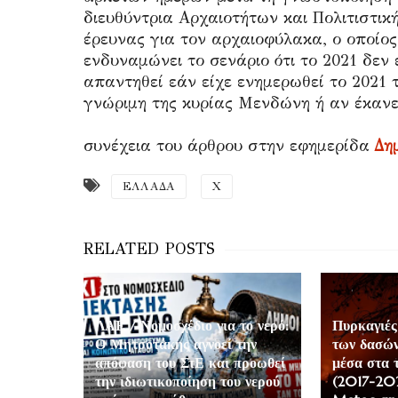
διευθύντρια Αρχαιοτήτων και Πολιτιστική
έρευνας για τον αρχαιοφύλακα, ο οποίο
ενδυναμώνει το σενάριο ότι το 2021 δεν 
απαντηθεί εάν είχε ενημερωθεί το 2021 
γνώριμη της κυρίας Μενδώνη ή αν έκανε 
συνέχεια του άρθρου στην εφημερίδα
Δη
ΕΛΛΑΔΑ
Χ
ΛΑΕ / Νομοσχέδιο για το νερό:
Πυρκαγιές
Ο Μητσοτάκης αγνοεί την
των δασών
απόφαση του ΣτΕ και προωθεί
μέσα στα 
την ιδιωτικοποίηση του νερού
(2017-202