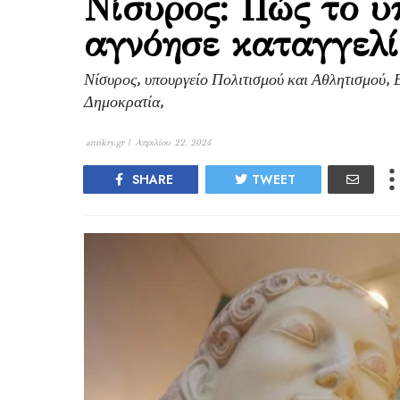
Νίσυρος: Πώς το υ
αγνόησε καταγγελί
Νίσυρος, υπουργείο Πολιτισμού και Αθλητισμού, 
Δημοκρατία,
antikry.gr |
Απριλίου 22, 2024
SHARE
TWEET