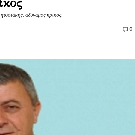
ίκος
Μητσοτάκης, αδύναμος κρίκος,
0