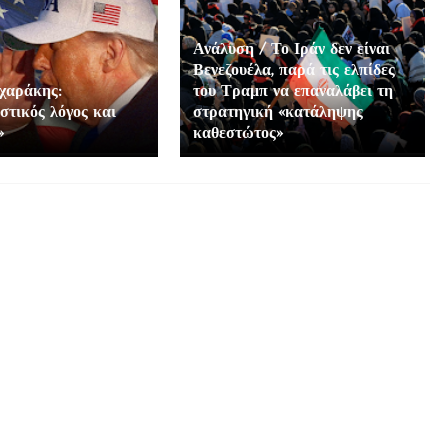
Ανάλυση / Το Ιράν δεν είναι
Βενεζουέλα, παρά τις ελπίδες
χαράκης:
του Τραμπ να επαναλάβει τη
στικός λόγος και
στρατηγική «κατάληψης
»
καθεστώτος»