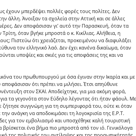
ους έχουν μπερδέψει πολλές φορές τους πολίτες. Δεν
την άλλη. Άνοιξαν τα σχολεία στην Αττική και σε άλλες
μέρες. Δεν αποφάσισαν γι’ αυτό την Παρασκευή, όταν τα
Τρίτη, όταν βγήκε μπροστά ο κ. Κικίλιας. Αλήθεια, η
ιους; Πιστεύω ότι χρειάζεται, προκειμένου να διαφυλάξει
ύθυνα τον ελληνικό λαό. Δεν έχει κανένα δικαίωμα, όταν
ύνται υποψίες και σκιές για τις αποφάσεις της και να
εικόνα του πρωθυπουργού με όσα έγιναν στην Ικαρία και με
υ αποφάσισαν ότι πρέπει να μιλήσει. Έτσι απηύθυνε
νέντευξη στον ΣΚΑΙ. Αποδείχτηκε, για μια ακόμη φορά,
για τα γεγονότα στον Εύδηλο λέγοντας ότι ήταν φάουλ. Μ
ε ζήτησε συγγνώμη για τη συμπεριφορά του, ούτε κι όταν
 την ανάγκη να αποδοκιμάσει τη λογοκρισία της Ε.Ρ.Τ.
ίδες για τον εμβολιασμό και υποσχέθηκε καλή τουριστική
α βρίσκεται ένα βήμα πιο μπροστά από τον ιό. Γενικόλογα
τικό της πολιτικής του αντίληψης και της προσωπικότητάς