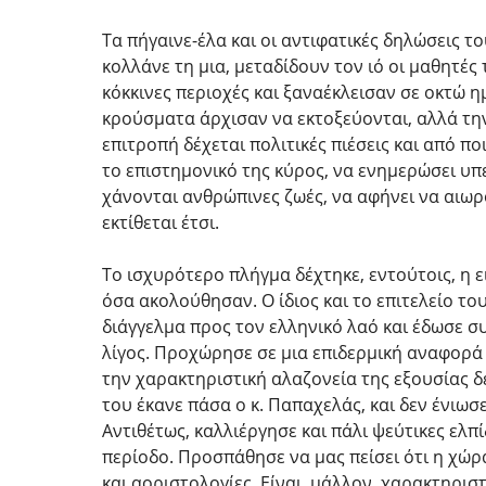
Τα πήγαινε-έλα και οι αντιφατικές δηλώσεις τ
κολλάνε τη μια, μεταδίδουν τον ιό οι μαθητές 
κόκκινες περιοχές και ξαναέκλεισαν σε οκτώ η
κρούσματα άρχισαν να εκτοξεύονται, αλλά την 
επιτροπή δέχεται πολιτικές πιέσεις και από πο
το επιστημονικό της κύρος, να ενημερώσει υπε
χάνονται ανθρώπινες ζωές, να αφήνει να αιωρο
εκτίθεται έτσι.
Το ισχυρότερο πλήγμα δέχτηκε, εντούτοις, η 
όσα ακολούθησαν. Ο ίδιος και το επιτελείο το
διάγγελμα προς τον ελληνικό λαό και έδωσε συ
λίγος. Προχώρησε σε μια επιδερμική αναφορά 
την χαρακτηριστική αλαζονεία της εξουσίας δ
του έκανε πάσα ο κ. Παπαχελάς, και δεν ένιωσε
Αντιθέτως, καλλιέργησε και πάλι ψεύτικες ελπ
περίοδο. Προσπάθησε να μας πείσει ότι η χώρ
και αοριστολογίες. Είναι, μάλλον, χαρακτηρισ