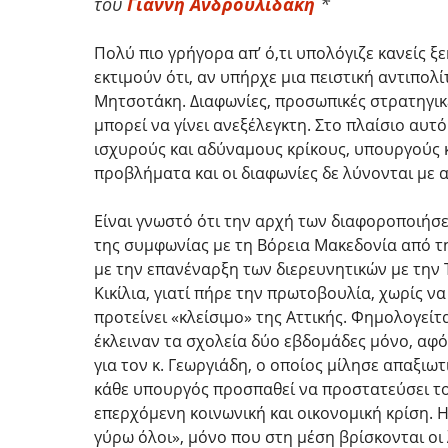
του
Γιάννη Ανδρουλιδάκη
*
Πολύ πιο γρήγορα απ’ ό,τι υπολόγιζε κανείς ξ
εκτιμούν ότι, αν υπήρχε μια πειστική αντιπολ
Μητσοτάκη. Διαφωνίες, προσωπικές στρατηγι
μπορεί να γίνει ανεξέλεγκτη. Στο πλαίσιο αυτ
ισχυρούς και αδύναμους κρίκους, υπουργούς κα
προβλήματα και οι διαφωνίες δε λύνονται με 
Είναι γνωστό ότι την αρχή των διαφοροποιήσε
της συμφωνίας με τη Βόρεια Μακεδονία από τη
με την επανέναρξη των διερευνητικών με την Τ
Κικίλια, γιατί πήρε την πρωτοβουλία, χωρίς
προτείνει «κλείσιμο» της Αττικής. Φημολογείτ
έκλειναν τα σχολεία δύο εβδομάδες μόνο, αφότ
για τον κ. Γεωργιάδη, ο οποίος μίλησε απαξιωτ
κάθε υπουργός προσπαθεί να προστατεύσει το 
επερχόμενη κοινωνική και οικονομική κρίση. Η
γύρω όλοι», μόνο που στη μέση βρίσκονται οι