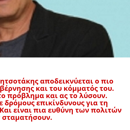
Μητσοτάκης αποδεικνύεται ο πιο
βέρνησης και του κόμματός του.
το πρόβλημα και ας το λύσουν.
ε δρόμους επικίνδυνους για τη
Και είναι πια ευθύνη των πολιτών
ν σταματήσουν.