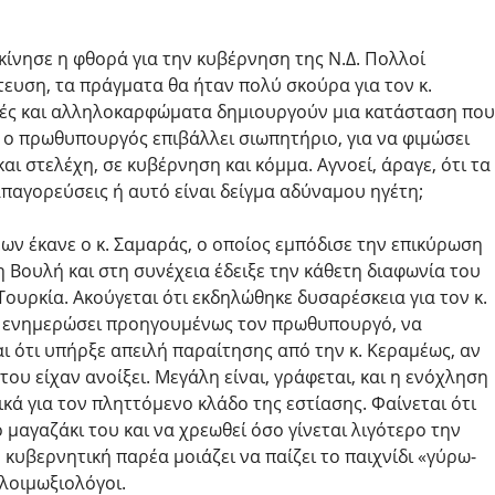
εκίνησε η φθορά για την κυβέρνηση της Ν.Δ. Πολλοί
ίτευση, τα πράγματα θα ήταν πολύ σκούρα για τον κ.
κές και αλληλοκαρφώματα δημιουργούν μια κατάσταση που
ό ο πρωθυπουργός επιβάλλει σιωπητήριο, για να φιμώσει
ι στελέχη, σε κυβέρνηση και κόμμα. Αγνοεί, άραγε, ότι τα
απαγορεύσεις ή αυτό είναι δείγμα αδύναμου ηγέτη;
ων έκανε ο κ. Σαμαράς, ο οποίος εμπόδισε την επικύρωση
 Βουλή και στη συνέχεια έδειξε την κάθετη διαφωνία του
ουρκία. Ακούγεται ότι εκδηλώθηκε δυσαρέσκεια για τον κ.
 να ενημερώσει προηγουμένως τον πρωθυπουργό, να
αι ότι υπήρξε απειλή παραίτησης από την κ. Κεραμέως, αν
ου είχαν ανοίξει. Μεγάλη είναι, γράφεται, και η ενόχληση
ικά για τον πληττόμενο κλάδο της εστίασης. Φαίνεται ότι
μαγαζάκι του και να χρεωθεί όσο γίνεται λιγότερο την
 κυβερνητική παρέα μοιάζει να παίζει το παιχνίδι «γύρω-
 λοιμωξιολόγοι.