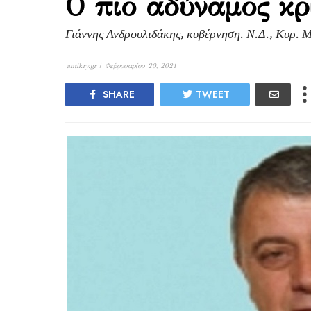
Ο πιο αδύναμος κρ
Γιάννης Ανδρουλιδάκης, κυβέρνηση. Ν.Δ., Κυρ. 
antikry.gr |
Φεβρουαρίου 20, 2021
SHARE
TWEET