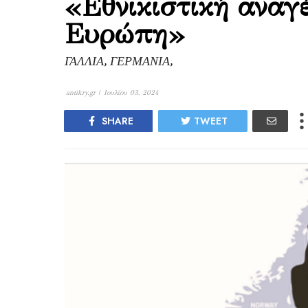
«Εθνικιστική αναγέ
Ευρώπη»
ΓΑΛΛΙΑ, ΓΕΡΜΑΝΙΑ,
antikry.gr |
Ιουλίου 03, 2024
SHARE
TWEET