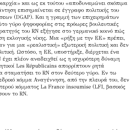
υριαρχία» και ως εκ τούτου «αποδυναμώνει σκόπιμα
πάντηση επισημαίνεται σε έγγραφο πολιτικής του
σεων (DGAP). Και η γραμμή των επιχειρημάτων
ώτο γύρο ψηφοφορίας στις πρόωρες βουλευτικές
τρατηγός του RN εξήγησε στο γερμανικό κοινό πώς
η εκλογικής νίκης. Μια «ρήξη με την ΕΕ» πρέπει,
ν για μια «ρεαλιστική» εξωτερική πολιτική και δεν
ιτική. Ωστόσο, η ΕΕ, υποστήριξε, διέρχεται ένα
 έχει πλέον αναδειχθεί ως η ισχυρότερη δύναμη
τικοί Les Républicains απορρίπτουν ρητά
να σταματήσει το RN στον δεύτερο γύρο. Εν τω
εδρικό κόμμα Αναγέννηση, από την πλευρά του, δεν
τερού κόμματος La France insoumise (LFI, βασικός
σουν το RN.