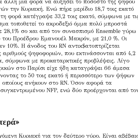
α άλλη μια φορά να αυξήσει το ποσοστό της ψήφου
ν την Κυριακή. Ενώ πήρε μερίδιο 18,7 τοις εκατό
 τη φορά κατέγραψε 33,2 τοις εκατό, σύμφωνα με τι
εσμα τοποθετεί το ακροδεξιό όμμα πολύ μπροστά
ε 28,1% σο και από τον συνασπισμό Ensemble γύρω
υ του Προέδρου Εμανουέλ Μακρόν, με 21,0 %. Οι
αν 10%. Η άνοδος του RN αντικ$ατοπτρίζεται
 αριθμούς ψηφοφοριών, που εκτινάσσονται από 4,2
ια, σύμφωνα με προκαταρκτικές προβλέψεις. Λίγο
ρικών στο Παρίσι είχε ήδη καταγράψει 66 άμεσα
οντας το 50 τοις εκατό ή περισσότερο των ψήφων
υς οποίους ανήκουν στο RN. Όσον αφορά τα
α συγκεντρωμένου NFP, ενώ δύο προέρχονται από το
στερά»
χόμενη Κυριακή για τον δεύτερο γύρο. Είναι αβέβαι