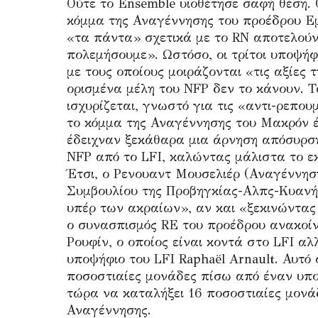
Ούτε το Ensemble υιοθέτησε σαφή θέση.
κόμμα της Αναγέννησης του προέδρου Ε
«τα πάντα» σχετικά με το RN αποτελούν
πολεμήσουμε». Ωστόσο, οι τρίτοι υποψή
με τους οποίους μοιράζονται «τις αξίες 
ορισμένα μέλη του NFP δεν το κάνουν. Το
ισχυρίζεται, γνωστό για τις «αντι-ρεπου
το κόμμα της Αναγέννησης του Μακρόν έ
έδειχναν ξεκάθαρα μια άρνηση απόσυρσ
NFP από το LFI, καλώντας μάλιστα το εκ
Έτσι, ο Ρενουαντ Μουσελιέρ (Αναγέννηση
Συμβουλίου της Προβηγκίας-Αλπς-Κυανής
υπέρ των ακραίων», αν και «ξεκινώντας 
ο συνασπισμός RE του προέδρου ανακοίν
Ρουφίν, ο οποίος είναι κοντά στο LFI αλ
υποψήφιο του LFI Raphaël Arnault. Αυτό σ
ποσοστιαίες μονάδες πίσω από έναν υπο
τώρα να καταλήξει 16 ποσοστιαίες μονά
Αναγέννησης.