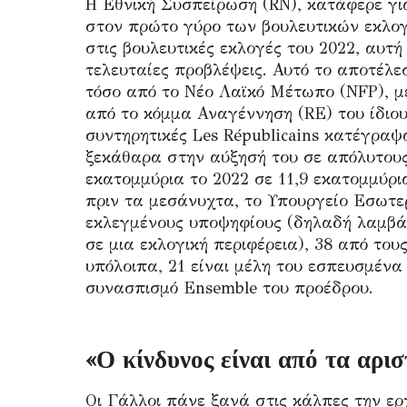
Η Εθνική Συσπείρωση (RN), κατάφερε γι
στον πρώτο γύρο των βουλευτικών εκλογώ
στις βουλευτικές εκλογές του 2022, αυτή
τελευταίες προβλέψεις. Αυτό το αποτέλ
τόσο από το Νέο Λαϊκό Μέτωπο (NFP), μ
από το κόμμα Αναγέννηση (RE) του ίδιο
συντηρητικές Les Républicains κατέγραψ
ξεκάθαρα στην αύξησή του σε απόλυτους
εκατομμύρια το 2022 σε 11,9 εκατομμύρ
πριν τα μεσάνυχτα, το Υπουργείο Εσωτε
εκλεγμένους υποψηφίους (δηλαδή λαμβάν
σε μια εκλογική περιφέρεια), 38 από το
υπόλοιπα, 21 είναι μέλη του εσπευσμέν
συνασπισμό Ensemble του προέδρου.
«Ο κίνδυνος είναι από τα αρι
Οι Γάλλοι πάνε ξανά στις κάλπες την ερ