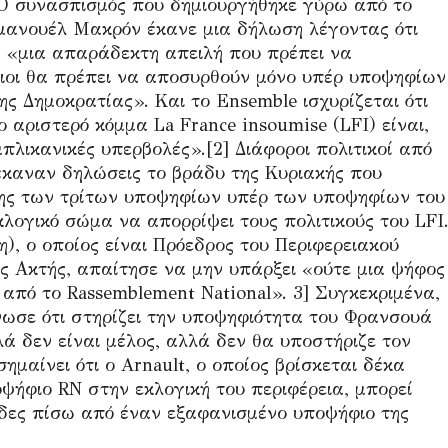
 Ο συνασπισμός που δημιουργήθηκε γύρω από το
μανουέλ Μακρόν έκανε μια δήλωση λέγοντας ότι
 «μια απαράδεκτη απειλή που πρέπει να
φιοι θα πρέπει να αποσυρθούν μόνο υπέρ υποψηφίων
της Δημοκρατίας». Και το Ensemble ισχυρίζεται ότι
 αριστερό κόμμα La France insoumise (LFI) είναι,
μπλικανικές υπερβολές».[2] Διάφοροι πολιτικοί από
καναν δηλώσεις το βράδυ της Κυριακής που
ης των τρίτων υποψηφίων υπέρ των υποψηφίων του
λογικό σώμα να απορρίψει τους πολιτικούς του LFI
), ο οποίος είναι Πρόεδρος του Περιφερειακού
 Ακτής, απαίτησε να μην υπάρξει «ούτε μια ψήφος
από το Rassemblement National». 3] Συγκεκριμένα,
ωσε ότι στηρίζει την υποψηφιότητα του Φρανσουά
λά δεν είναι μέλος, αλλά δεν θα υποστήριζε τον
ημαίνει ότι ο Arnault, ο οποίος βρίσκεται δέκα
ψήφιο RN στην εκλογική του περιφέρεια, μπορεί
δες πίσω από έναν εξαφανισμένο υποψήφιο της