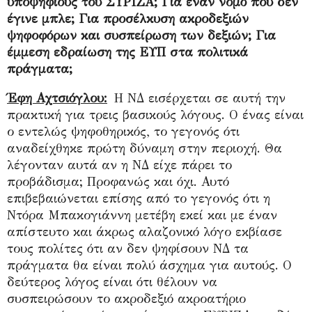
υποψήφιους του ΣΥΡΙΖΑ; Για έναν νομό που δεν
έγινε μπλε; Για προσέλκυση ακροδεξιών
ψηφοφόρων και συσπείρωση των δεξιών; Για
έμμεση εδραίωση της ΕΥΠ στα πολιτικά
πράγματα;
Έφη Αχτσιόγλου:
Η ΝΔ εισέρχεται σε αυτή την
πρακτική για τρεις βασικούς λόγους. Ο ένας είναι
ο εντελώς ψηφοθηρικός, το γεγονός ότι
αναδείχθηκε πρώτη δύναμη στην περιοχή. Θα
λέγονταν αυτά αν η ΝΔ είχε πάρει το
προβάδισμα; Προφανώς και όχι. Αυτό
επιβεβαιώνεται επίσης από το γεγονός ότι η
Ντόρα Μπακογιάννη μετέβη εκεί και με έναν
απίστευτο και άκρως αλαζονικό λόγο εκβίασε
τους πολίτες ότι αν δεν ψηφίσουν ΝΔ τα
πράγματα θα είναι πολύ άσχημα για αυτούς. Ο
δεύτερος λόγος είναι ότι θέλουν να
συσπειρώσουν το ακροδεξιό ακροατήριο