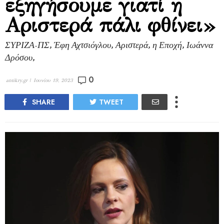
εξηγήσουμε γιατί η
Αριστερά πάλι φθίνει»
ΣΥΡΙΖΑ-ΠΣ, Έφη Αχτσιόγλου, Αριστερά, η Εποχή, Ιωάννα
Δρόσου,
0
antikry.gr |
Ιουνίου 19, 2023
SHARE
TWEET